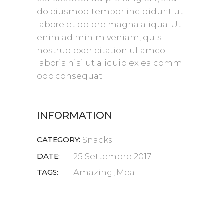
do eiusmod tempor incididunt ut
labore et dolore magna aliqua. Ut
enim ad minim veniam, quis
nostrud exer citation ullamco
laboris nisi ut aliquip ex ea comm
odo consequat.
INFORMATION
CATEGORY:
Snacks
DATE:
25 Settembre 2017
TAGS:
Amazing
Meal