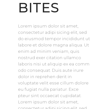
BITES
Lorem ipsum dolor sit amet,
consectetur adipi sicing elit, sed
do eiusmod tempor incididunt ut
labore et dolore magna aliqua. Ut
enim ad minim veniam, quis
nostrud exer citation ullamco
laboris nisi ut aliquip ex ea comm
odo consequat. Duis aute irure
dolor in reprehen derit in
voluptate velit esse cillum dolore
eu fugiat nulla pariatur. Exce
pteur sint occaecat cupidatat.
Lorem ipsum dolor sit amet,
consectetur adipi sicing elit, sed