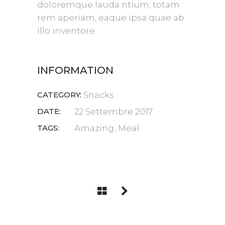
doloremque lauda ntium, totam
rem aperiam, eaque ipsa quae ab
illo inventore.
INFORMATION
CATEGORY:
Snacks
DATE:
22 Settembre 2017
TAGS:
Amazing
Meal