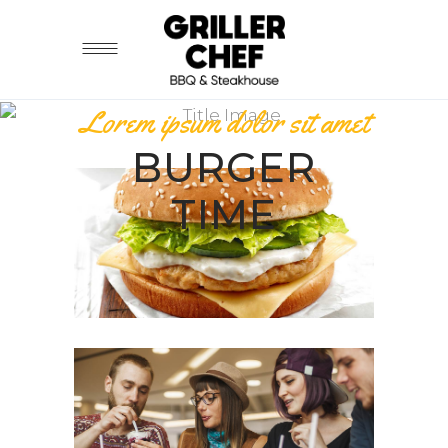
Lorem ipsum dolor sit amet
BURGER
TIME