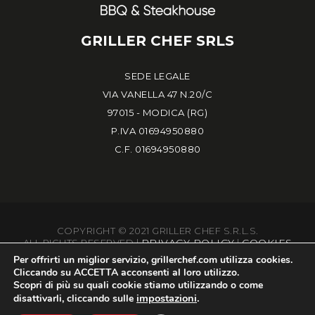
GRILLER CHEF SRLS
SEDE LEGALE
VIA VANELLA 47 N.20/C
97015 - MODICA (RG)
P.IVA 01694950880
C.F. 01694950880
COPYRIGHT © 2021 GRILLER CHEF S.R.L.S.
PRIVACY POLICY
COOKIES
ALL RIGHTS RESERVED |
|
Per offrirti un miglior servizio,
grillerchef.com
utilizza cookies.
Cliccando su
ACCETTA
acconsenti al loro utilizzo.
Scopri di più su quali cookie stiamo utilizzando o come
impostazioni
.
disattivarli, cliccando sulle
BS MARKETING
POWERED BY