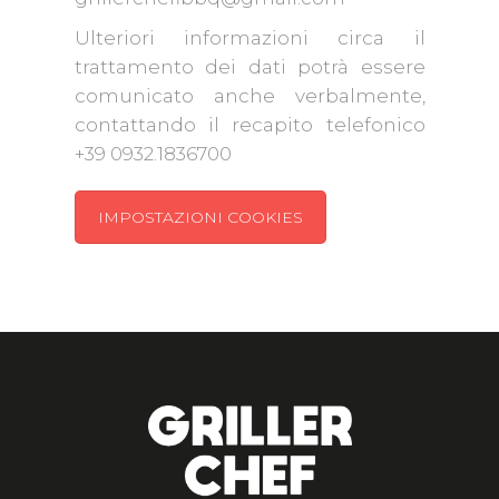
Ulteriori informazioni circa il
trattamento dei dati potrà essere
comunicato anche verbalmente,
contattando il recapito telefonico
+39 0932.1836700
IMPOSTAZIONI COOKIES