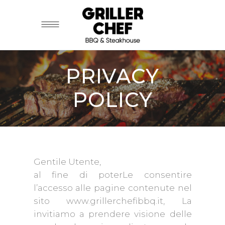
PRIVACY
POLICY
Gentile Utente,
al fine di poterLe consentire
l’accesso alle pagine contenute nel
sito www.grillerchefibbq.it, La
invitiamo a prendere visione delle